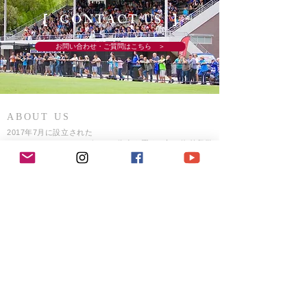
CONTACT US
[
]
お問い合わせ・ご質問はこちら ＞
ABOUT US
2017年7月に設立された
オーストラリア・メルボルンに拠点を置く、初の海外留学
×サッカー留学エージェント
現地在住代表／スタッフが直接サポート
​VIC州 メルボルン 実績No1
代表 岡田和貴
ADDRESS
1M/1 Village Mews Caulfield North VIC3161 Australia